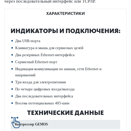
через пос­л­едо­вательный интерфейс или TCP/IP.
ХАРАКТЕРИСТИКИ
ИНДИ­К­АТОРЫ И ПОД­КЛЮЧЕНИЯ:
Два USB-порта
Клав­иа­тура и мышь для серв­исных целей
Два рез­ервных Ethernet-интерфейса
Серв­исный Ethernet-порт
Индик­ация коммуник­ации по шинам, сети Ethernet и
напряжений
Три входа для электропитания
По четыре цифр­овых входа/выхода
Два пос­л­едо­вательных интерфейса
Восемь потенциальных 485-шин
ТЕХНИЧЕСКИЕ ДАННЫЕ
Контроллер GEMOS