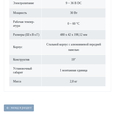
Электропитание
9 ~ 36 В DC
Мощность
30 Вт
Рабочая темпер­
0 ~ 60 °C
атура
Размеры (Ш x В x Г)
480 x 42 x 198,12 мм
Стальной корпус с алюминиевой пер­едней
Корпус
панелью
Конструктив
19"
Установочный
1 монтажная еди­ница
габарит
Масса
2,8 кг
назад в раздел