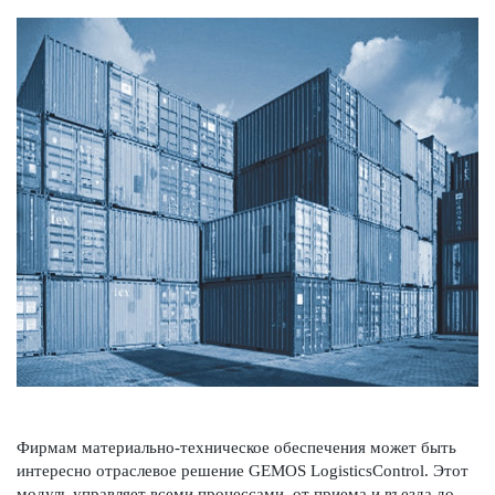
Фирмам матер­иально-техническое обеспечения может быть
интер­есно отрасл­евое решение GEMOS LogisticsControl. Этот
модуль управляет всеми процессами, от приема и въезда до