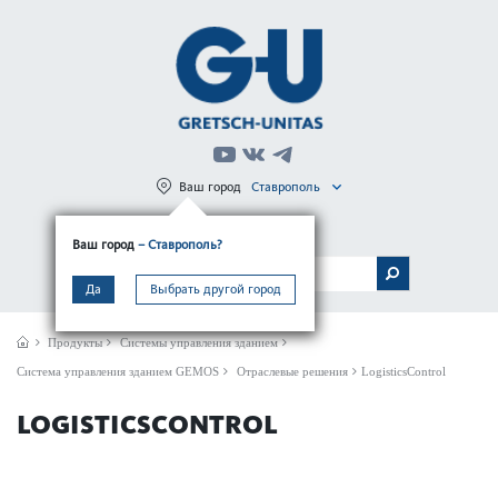
Ваш город
Ставрополь
Регистрация
Вход
Ваш город
– Ставрополь?
МЕНЮ
Да
Выбрать другой город
Продукты
Системы управления зданием
Сис­тема управ­ления зданием GEMOS
Отраслевые решения
LogisticsControl
LOGISTICSCONTROL