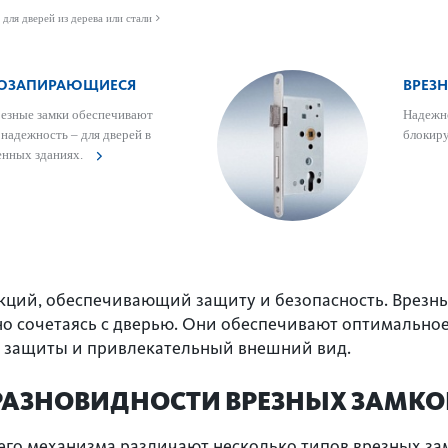
 для дверей из дерева или стали
МОЗАПИ­РАЮЩИЕСЯ
ВРЕЗ
езные замки обеспечивают
Надежно
надежность – для дверей в
блокир
венных зданиях.
укций, обеспечивающий защиту и безопасность. Врезн
о сочетаясь с дверью. Они обеспечивают оптимально
ь защиты и привлекательный внешний вид.
РАЗНОВИДНОСТИ ВРЕЗНЫХ ЗАМКО
го механизма различают несколько типов врезных зам