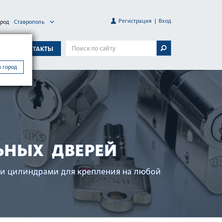
Регистрация
Вход
ород
Ставрополь
А
КОНТАКТЫ
 город
ЬНЫХ ДВЕРЕЙ
и цилиндрами для креп­ления на любой