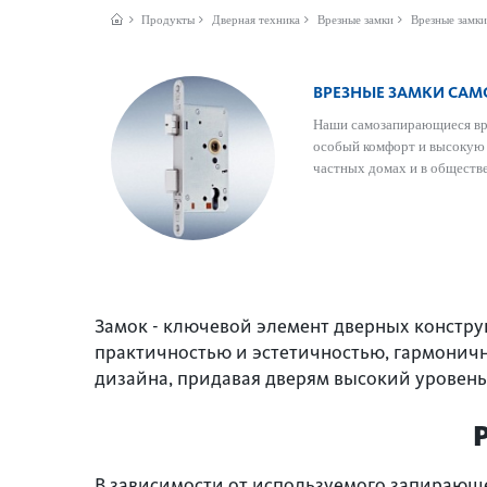
Продукты
Дверная техника
Врезные замки
Врезные замки
ВРЕЗНЫЕ ЗАМКИ СА
Наши самозапи­рающиеся вр
особый комфорт и выс­окую 
частных домах и в общес­т
Замок - ключевой элемент дверных констр
практичностью и эстетичностью, гармоничн
дизайна, придавая дверям высокий уровен
В зависимости от используемого запирающе