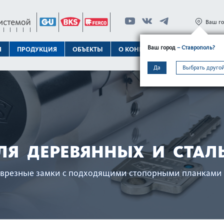
Ваш г
Ваш город
– Ставрополь?
Я
ПРОДУКЦИЯ
ОБЪЕКТЫ
О КОНЦЕРНЕ
ТЕХПОДДЕРЖК
Да
Выбрать другой
ЛЯ ДЕРЕВЯННЫХ И СТАЛ
врезные замки с подходящими стопорными план­ками 