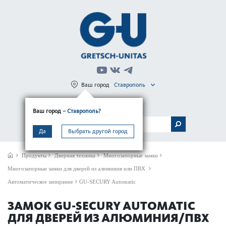
Ваш город
Ставрополь
Регистрация
Вход
Ваш город
– Ставрополь?
МЕНЮ
Да
Выбрать другой город
Продукты
Дверная техника
Многозапорные замки
Многозапорные замки для дверей из алюминия или ПВХ
Автоматическое запирание
GU-SECURY Automatic
ЗАМОК GU-SECURY AUTOMATIC
ДЛЯ ДВЕРЕЙ ИЗ АЛЮМИНИЯ/ПВХ