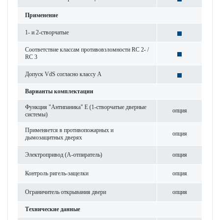
Применение
1- и 2-створчатые
Соответствие классам противовзломности RC 2- /
RC 3
Допуск VdS согласно классу А
Варианты комплектации
Функция "Антипаника" Е (1-створчатые дверные
опция
системы)
Применяется в противопожарных и
опция
дымозащитных дверях
Электропривод (A-отпиратель)
опция
Контроль ригель-защелки
опция
Ограничитель открывания двери
опция
Технические данные