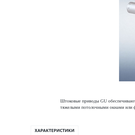
Што­ковые при­воды GU обеспечивают
тяже­лыми потол­очными окнами или
ХАРАКТЕРИСТИКИ