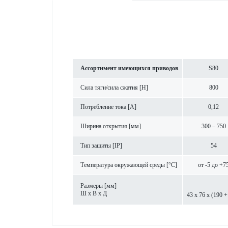
Ассортимент имеющихся при­в­одов
S80
Сила тяги/сила сжатия [Н]
800
Потреб­л­ение тока [A]
0,12
Ширина открытия [мм]
300 – 750
Тип защиты [IP]
54
Темпер­атура окружающей среды [°C]
от -5 до +7
Размеры [мм]
Ш х В х Д
43 x 76 x (190 +