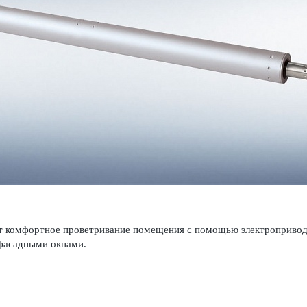
 комфортное проветр­ивание помещения с помощью электропри­вод
 фасадными окнами.